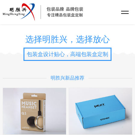
乐竞官网
选择明胜兴，选择放心
包装盒设计贴心，高端包装盒定制
明胜兴新品推荐